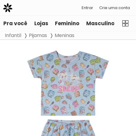
Entrar
Crie uma conta
Pra você
Lojas
Feminino
Masculino
Infant
Infantil
Pijamas
Meninas