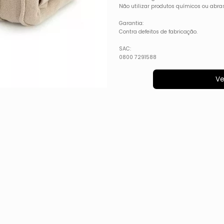
Não utilizar produtos químicos ou abras
Garantia:
Contra defeitos de fabricação.
SAC:
0800 7291588
Ve