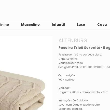
inino
Masculino
Infantil
Luxo
Casa
ALTENBURG
Peseira Tricô Serenité- B
Peseira de tricô na cor bege claro.
Linha Serenité.
Modelo texturizado.
Código Do Produto: 12900631240001-55
Composição:
100% Acrílico
Medidas:
Largura: 220cm x Comprimento: 70cm
Instruções De Cuidado:
Lavar com água e sabão neutro.
Secar em seguida.