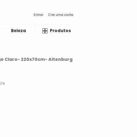
Entrar
Crie uma conta
Beleza
Liquida
Produtos
ege Claro- 220x70cm- Altenburg
674