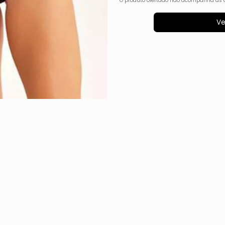
O produto ofertado não acompanha as 
Ve