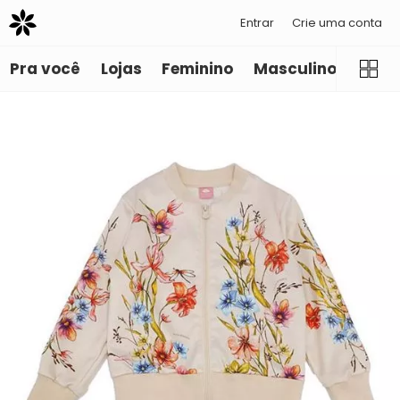
Entrar
Crie uma conta
Pra você
Lojas
Feminino
Masculino
Infant