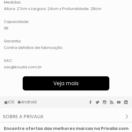
Medidas:
Altura: 27cm x Largura: 24cm x Profundidade: 28cm
Capacidade:
18l
Garantia:
Contra defeitos de fabricação.
SAC:
sac@kouda.com.br
Veja mais
iOS
Android
SOBRE A PRIVALIA
O que é a Privalia?
Encontre ofertas das melhores marcas na Privalia com