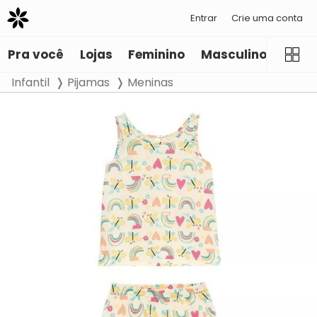
Entrar
Crie uma conta
Pra você
Lojas
Feminino
Masculino
Infant
Infantil
Pijamas
Meninas