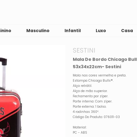
inino
Masculino
Infantil
Luxo
Casa
SESTINI
Mala De Bordo Chicago Bul
53x34x22cm- Sestini
Mala nas cores vermelha e preta.
Estampa Chicago Bulls®.
Alça retrátil.
Alça de mão superior.
Fechamento por zíper.
Parte interna: Com zíper.
Parte externa: 1 bolso.
4 rodinhas 360º.
Código Do Produto: 076011-03
Material:
PC - ABS