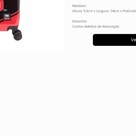
Medidas:
Altura: 53cm x Largura: 34cm x Profun
Garantia:
Contra defeitos de fabricação
Ve