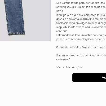
Sua versatilidade permite transitar fac
camisa social e um estilo despojado c
ritmo.
Ideal para o dia a dia, esta peça foi p
desde o ambiente de trabalho até momen
Confeccionada em algodão puro, a peça
respirabilidade excepcional, proporcion
contínuo.
Este modelo reflete um estilo de vida pr
para quem busca a elegância do jeans
O produto ofertado não acompanha dem
Recomendamos o uso do provador virt
exclusiva. !
*Consulte condições
Ve