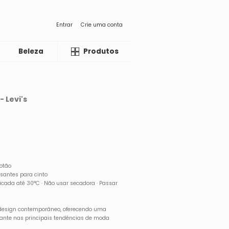
Entrar
Crie uma conta
Beleza
Liquida
Produtos
- Levi's
botão
ssantes para cinto
cada até 30°C · Não usar secadora · Passar
 design contemporâneo, oferecendo uma
ante nas principais tendências de moda