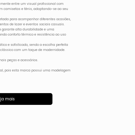
ilmente entre um visual profissional com
om camisetas e tênis, adaptando-se ao seu
rojetada para acompanhar diferentes ocasiões,
tos de lazer e eventos sociais casuais.
 garante alta durabilidade e uma
ando conforto térmico e resistência ao uso
ático e sofisticado, sendo a escolha perfeita
 clássico com um toque de modernidade.
ais peças e acessórios.
ual, pois esta marca possui uma modelagem
ja mais