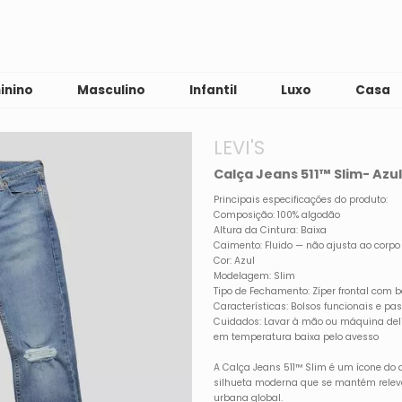
inino
Masculino
Infantil
Luxo
Casa
LEVI'S
Calça Jeans 511™ Slim- Azul
Principais especificações do produto:
Composição: 100% algodão
Altura da Cintura: Baixa
Caimento: Fluido — não ajusta ao corpo
Cor: Azul
Modelagem: Slim
Tipo de Fechamento: Zíper frontal com 
Características: Bolsos funcionais e pa
Cuidados: Lavar à mão ou máquina deli
em temperatura baixa pelo avesso
A Calça Jeans 511™ Slim é um ícone do
silhueta moderna que se mantém relev
urbana global.