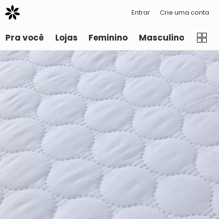
Entrar
Crie uma conta
Pra você
Lojas
Feminino
Masculino
Infant