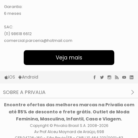
Garantia:
6 meses
SAC:
(11) 98618 6612
comercial.parceria@hotmail.com
Veja mais
iOS
Android
SOBRE A PRIVALIA
O que é a Privalia?
Encontre ofertas das melhores marcas na Privalia com
Privacidade e Cookies
até 85% de desconto e frete grátis. Outlet de Moda
Condições de uso
Feminina, Masculina, Infantil, Casa e Viagem.
Copyright © Privalia Brasil S.A. 2008-2026
Av Prof Alceu Maynard de Araújo, 698
CEP 04726-160 - São Paulo/SP – CNPJ 10.464.223/0001-63