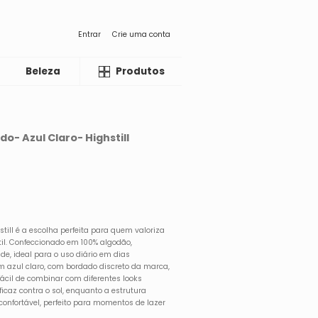
Entrar
Crie uma conta
Beleza
Liquida
Produtos
o- Azul Claro- Highstill
till é a escolha perfeita para quem valoriza
til. Confeccionado em 100% algodão,
de, ideal para o uso diário em dias
m azul claro, com bordado discreto da marca,
fácil de combinar com diferentes looks
ficaz contra o sol, enquanto a estrutura
confortável, perfeito para momentos de lazer