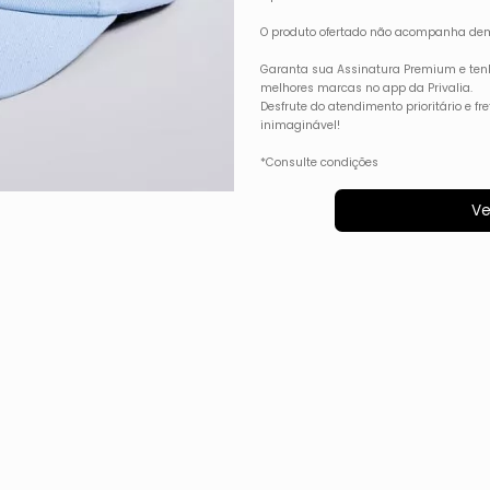
O produto ofertado não acompanha dem
Garanta sua Assinatura Premium e ten
melhores marcas no app da Privalia.
Desfrute do atendimento prioritário e f
inimaginável!
*Consulte condições
Ve