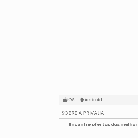
iOS
Android
SOBRE A PRIVALIA
O que é a Privalia?
Encontre ofertas das melhore
Privacidade e Cookies
Condições de uso