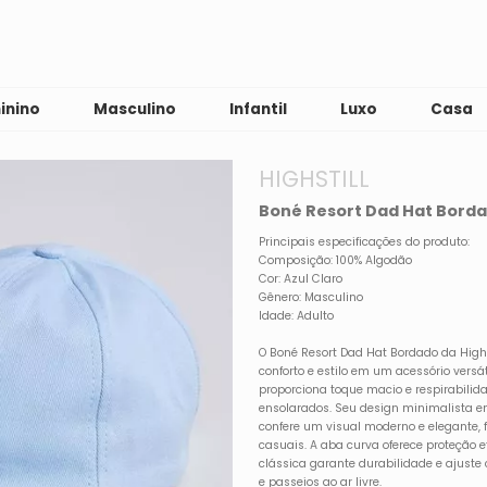
inino
Masculino
Infantil
Luxo
Casa
HIGHSTILL
Boné Resort Dad Hat Bordad
Principais especificações do produto:
Composição: 100% Algodão
Cor: Azul Claro
Gênero: Masculino
Idade: Adulto
O Boné Resort Dad Hat Bordado da Highs
conforto e estilo em um acessório versá
proporciona toque macio e respirabilida
ensolarados. Seu design minimalista e
confere um visual moderno e elegante, 
casuais. A aba curva oferece proteção e
clássica garante durabilidade e ajuste 
e passeios ao ar livre.