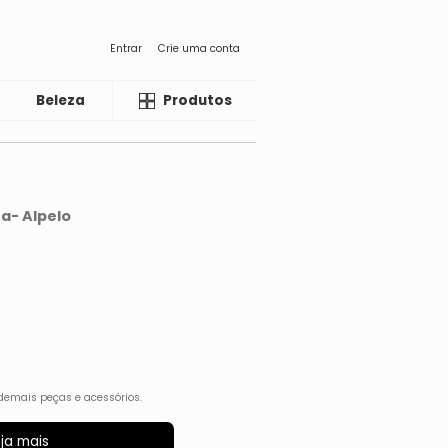
Entrar
Crie uma conta
Beleza
Liquida
Produtos
a- Alpelo
demais peças e acessórios.
ja mais