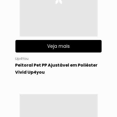
Veja mais
Up4You
Peitoral Pet PP Ajustável em Poliéster
Vivid Up4you