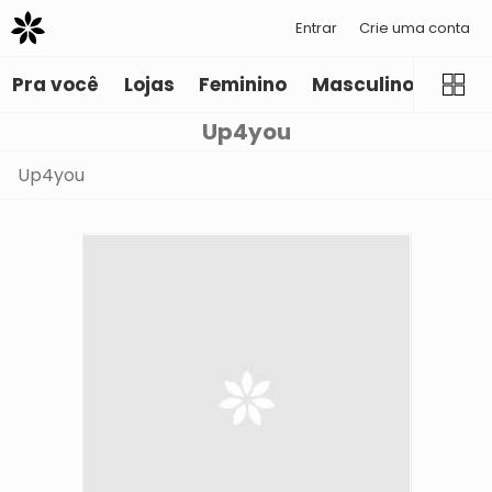
Entrar
Crie uma conta
Pra você
Lojas
Feminino
Masculino
Infant
Up4you
Up4you