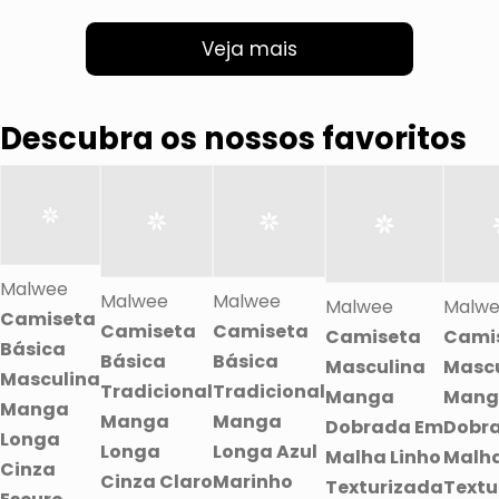
Veja mais
Descubra os nossos favoritos
Malwee
Malwee
Malwee
Malwee
Malw
Camiseta
Camiseta
Camiseta
Camiseta
Cami
Básica
Básica
Básica
Masculina
Mascu
Masculina
Tradicional
Tradicional
Manga
Mang
Manga
Manga
Manga
Dobrada Em
Dobr
Longa
Longa
Longa Azul
Malha Linho
Malha
Cinza
Cinza Claro
Marinho
Texturizada
Textu