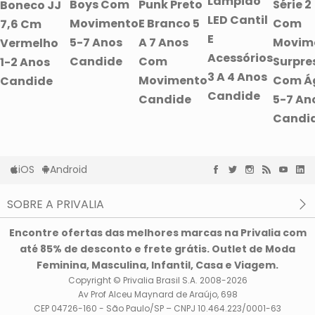
Lampião
Boys Com
Punk Preto
Série 2
Boneco JJ
LED Cantil
Movimento
E Branco 5
Com
7,6 Cm
E
5-7 Anos
A 7 Anos
Movim
Vermelho
Acessórios
Candide
Com
Surpre
1-2 Anos
3 A 4 Anos
Movimento
Com Á
Candide
Candide
Candide
5-7 An
Candi
iOS
Android
SOBRE A PRIVALIA
O que é a Privalia?
Encontre ofertas das melhores marcas na Privalia com
Privacidade e Cookies
até 85% de desconto e frete grátis. Outlet de Moda
Condições de uso
Feminina, Masculina, Infantil, Casa e Viagem.
Copyright © Privalia Brasil S.A. 2008-2026
Av Prof Alceu Maynard de Araújo, 698
CEP 04726-160 - São Paulo/SP – CNPJ 10.464.223/0001-63