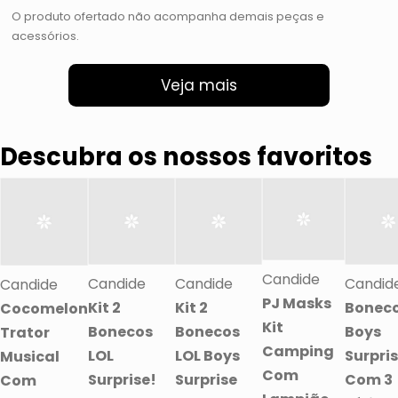
O produto ofertado não acompanha demais peças e
acessórios.
Veja mais
Descubra os nossos favoritos
Candide
Candide
Candide
Candid
Candide
PJ Masks
Kit 2
Kit 2
Boneco
Cocomelon
Kit
Bonecos
Bonecos
Boys
Trator
Camping
LOL
LOL Boys
Surpris
Musical
Com
Surprise!
Surprise
Com 3
Com