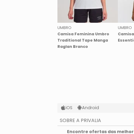
UMBRO
UMBRO
Camisa Feminina Umbro
Camisa
Traditional Tape Manga
Essenti
Raglan Branco
iOS
Android
SOBRE A PRIVALIA
O que é a Privalia?
Encontre ofertas das melhore