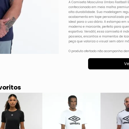
A Camiseta Masculina Umbro Football Ev
confeccionada em meia malha premium
alta durabilidade. Sua modelagem regu
acabamento em tape personalizado pro
ideal para o uso diário. A estampa em s
moderno e marcante, perfeito para que
esportiva. Versátil, essa camiseta é in
passeios, encontros e momentos de laz
peça que valoriza o visual sem abrir mã
O produto ofertado não acompanha dem
Ve
voritos