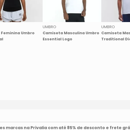
UMBRO
UMBRO
 Feminina Umbro
Camiseta Masculina Umbro
Camiseta Mas
al
Essential Logo
Traditional D
s marcas na Privalia com até 85% de desconto e frete grá