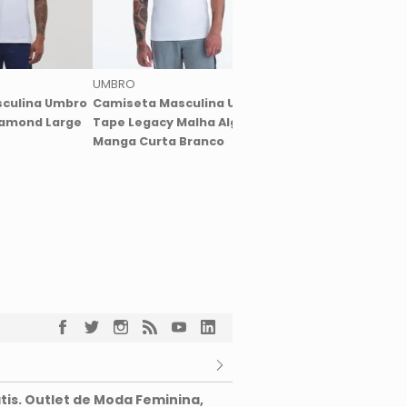
UMBRO
UMBRO
culina Umbro
Camiseta Masculina Umbro
Camisa Feminina U
iamond Large
Tape Legacy Malha Algodão
Essential
Manga Curta Branco
tis. Outlet de Moda Feminina,