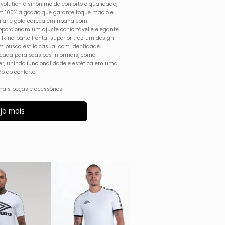
olution é sinônimo de conforto e qualidade,
 100% algodão que garante toque macio e
lar e gola careca em ribana com
porcionam um ajuste confortável e elegante,
ilk na parte frontal superior traz um design
m busca estilo casual com identidade
dicada para ocasiões informais, como
er, unindo funcionalidade e estética em uma
o do conforto.
ais peças e acessórios.
ja mais