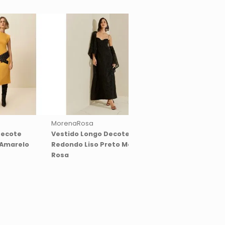
MorenaRosa
MorenaRosa
Decote
Vestido Longo Decote
Vestido Longo Deco
 Amarelo
Redondo Liso Preto Morena
Coração Liso Marro
Rosa
Morena Rosa