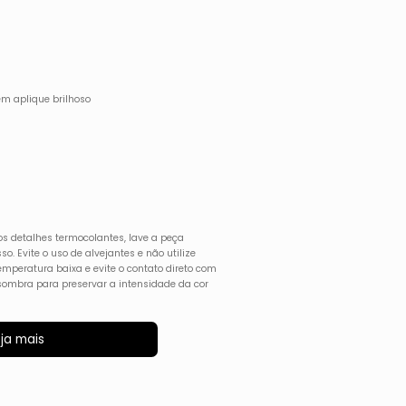
 em aplique brilhoso
os detalhes termocolantes, lave a peça
o. Evite o uso de alvejantes e não utilize
temperatura baixa e evite o contato direto com
sombra para preservar a intensidade da cor
ja mais