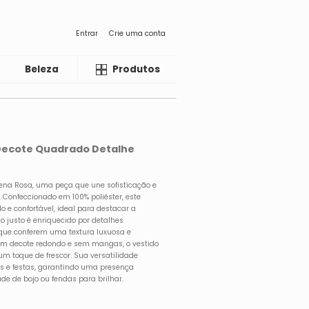
Entrar
Crie uma conta
Beleza
Liquida
Produtos
 Decote Quadrado Detalhe
rena Rosa, uma peça que une sofisticação e
Confeccionado em 100% poliéster, este
 e confortável, ideal para destacar a
lo justo é enriquecido por detalhes
 que conferem uma textura luxuosa e
om decote redondo e sem mangas, o vestido
m toque de frescor. Sua versatilidade
cos e festas, garantindo uma presença
e de bojo ou fendas para brilhar.