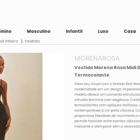
inino
Masculino
Infantil
Luxo
Casa
ok Inteiro
Vestido
MORENAROSA
Vestido Morena Rosa Midi
Termocolante
Eleve seu visual com o Vestido Midi Mo
modernidade em um design impecável. 
modelo oferece um caimento estruturado
silhueta feminina com elegância. O esti
termocolantes com apliques brilhosos,
contemporânea à cor preta clássica. C
proporciona liberdade de movimento e u
permite transitar entre eventos clássi
marcante e atemporal sem a necessidad