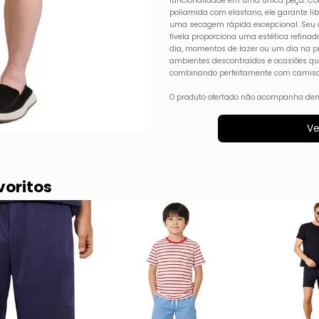
funcionalidade em uma única peça. Con
poliamida com elastano, ele garante li
uma secagem rápida excepcional. Seu 
fivela proporciona uma estética refinada
dia, momentos de lazer ou um dia na pra
ambientes descontraídos e ocasiões qu
combinando perfeitamente com camisa
O produto ofertado não acompanha dem
Ve
voritos