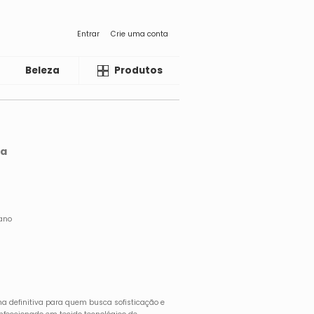
Entrar
Crie uma conta
Beleza
Liquida
Produtos
va
tano
ha definitiva para quem busca sofisticação e