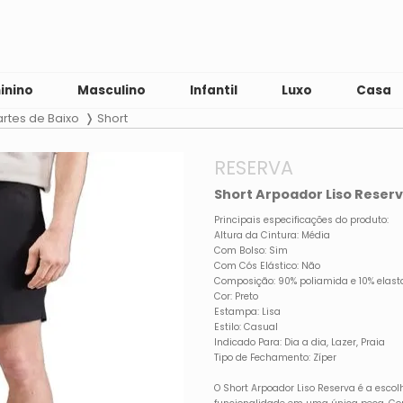
inino
Masculino
Infantil
Luxo
Casa
artes de Baixo
Short
RESERVA
Short Arpoador Liso Reser
Principais especificações do produto:
Altura da Cintura: Média
Com Bolso: Sim
Com Cós Elástico: Não
Composição: 90% poliamida e 10% elas
Cor: Preto
Estampa: Lisa
Estilo: Casual
Indicado Para: Dia a dia, Lazer, Praia
Tipo de Fechamento: Zíper
O Short Arpoador Liso Reserva é a escol