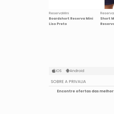
ReservaMini
Reserva
Boardshort Reserva Mini
Short M
Liso Preto
Reserva
iOS
Android
SOBRE A PRIVALIA
O que é a Privalia?
Encontre ofertas das melhore
Privacidade e Cookies
Condições de uso