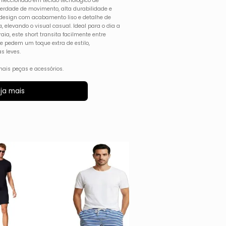
feccionado em tecido tecnológico de
berdade de movimento, alta durabilidade e
design com acabamento liso e detalhe de
, elevando o visual casual. Ideal para o dia a
ia, este short transita facilmente entre
e pedem um toque extra de estilo,
s leves.
ais peças e acessórios.
ja mais