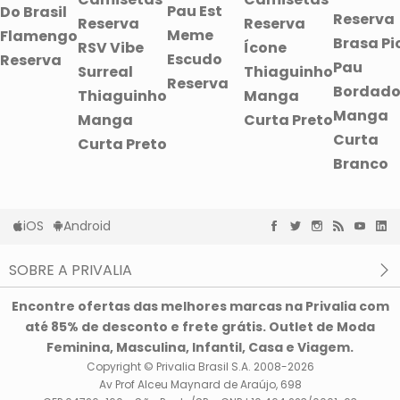
Pau Est
Do Brasil
Reserva
Reserva
Reserva
Meme
Flamengo
Brasa Pi
RSV Vibe
Ícone
Escudo
Reserva
Pau
Surreal
Thiaguinho
Reserva
Bordad
Thiaguinho
Manga
Manga
Manga
Curta Preto
Curta
Curta Preto
Branco
iOS
Android
SOBRE A PRIVALIA
O que é a Privalia?
Encontre ofertas das melhores marcas na Privalia com
Privacidade e Cookies
até 85% de desconto e frete grátis. Outlet de Moda
Condições de uso
Feminina, Masculina, Infantil, Casa e Viagem.
Copyright © Privalia Brasil S.A. 2008-2026
Av Prof Alceu Maynard de Araújo, 698