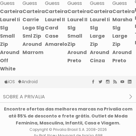
Guess
Guess
Guess
Guess
Guess
Guess
Carteira
Carteira
Carteira
Carteira
Carteira
Carteira
Laurel Ii
Carrie
Laurel II
Laurel II
Laurel Ii
Marsha
Slg
Logo Slg
Card
Slg
Slg
Slg
Small
Sml Zip
Case
Small
Large
Large
Zip
Around
Amarelo
Zip
Zip
Zip
Around
Marrom
Around
Around
Around
Off
Preto
Cinza
Preto
White
iOS
Android
SOBRE A PRIVALIA
O que é a Privalia?
Encontre ofertas das melhores marcas na Privalia com
Privacidade e Cookies
até 85% de desconto e frete grátis. Outlet de Moda
Condições de uso
Feminina, Masculina, Infantil, Casa e Viagem.
Copyright © Privalia Brasil S.A. 2008-2026
Av Prof Alceu Maynard de Araújo, 698