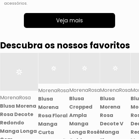
acessórios.
Veja mais
Descubra os nossos favoritos
MorenaRosa
MorenaRosa
Mo
MorenaRosa
MorenaRosa
Blusa
Blusa
Bl
Blusa
Blusa Morena
Cropped
Morena
Mo
Morena
Rosa Decote
Ampla
Rosa
Ro
Rosa Floral
Redondo
Manga
Decote V
De
Manga
Manga Longa
Longa Rosê
Manga
Re
Curta