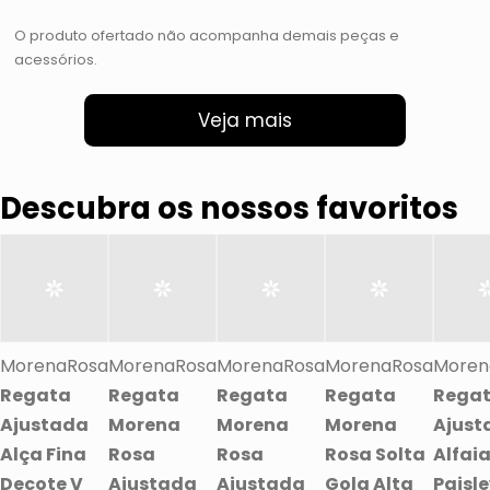
O produto ofertado não acompanha demais peças e
acessórios.
Veja mais
Descubra os nossos favoritos
MorenaRosa
MorenaRosa
MorenaRosa
MorenaRosa
Moren
Regata
Regata
Regata
Regata
Rega
Ajustada
Morena
Morena
Morena
Ajust
Alça Fina
Rosa
Rosa
Rosa Solta
Alfai
Decote V
Ajustada
Ajustada
Gola Alta
Paisl