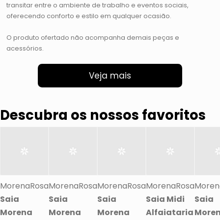
transitar entre o ambiente de trabalho e eventos sociais,
oferecendo conforto e estilo em qualquer ocasião.
O produto ofertado não acompanha demais peças e
acessórios.
Veja mais
Descubra os nossos favoritos
MorenaRosa
MorenaRosa
MorenaRosa
MorenaRosa
Moren
Saia
Saia
Saia
Saia Midi
Saia
Morena
Morena
Morena
Alfaiataria
More