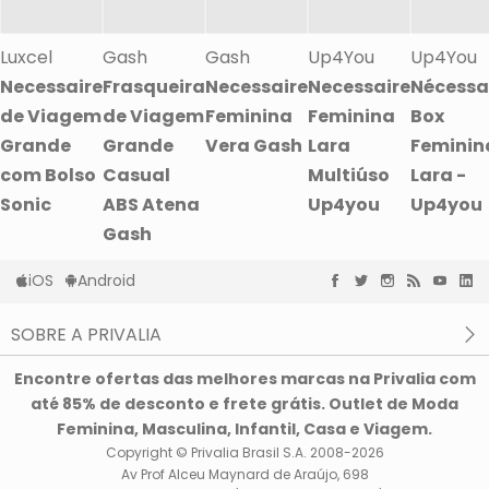
Luxcel
Gash
Gash
Up4You
Up4You
Necessaire
Frasqueira
Necessaire
Necessaire
Nécessa
de Viagem
de Viagem
Feminina
Feminina
Box
Grande
Grande
Vera Gash
Lara
Feminin
com Bolso
Casual
Multiúso
Lara -
Sonic
ABS Atena
Up4you
Up4you
Gash
iOS
Android
SOBRE A PRIVALIA
O que é a Privalia?
Encontre ofertas das melhores marcas na Privalia com
Privacidade e Cookies
até 85% de desconto e frete grátis. Outlet de Moda
Condições de uso
Feminina, Masculina, Infantil, Casa e Viagem.
Copyright © Privalia Brasil S.A. 2008-2026
Av Prof Alceu Maynard de Araújo, 698