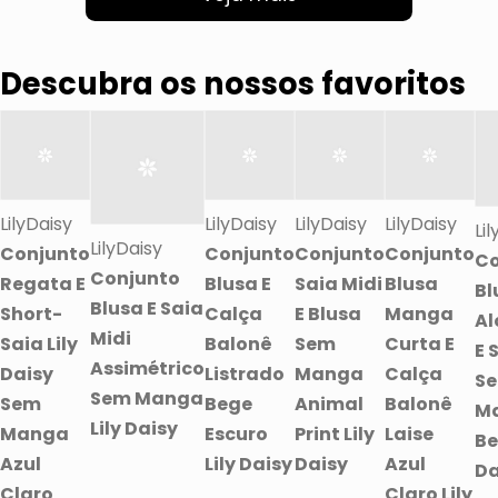
Descubra os nossos favoritos
LilyDaisy
LilyDaisy
LilyDaisy
LilyDaisy
Li
LilyDaisy
Conjunto
Conjunto
Conjunto
Conjunto
Co
Conjunto
Regata E
Blusa E
Saia Midi
Blusa
Bl
Blusa E Saia
Short-
Calça
E Blusa
Manga
A
Midi
Saia Lily
Balonê
Sem
Curta E
E 
Assimétrico
Daisy
Listrado
Manga
Calça
S
Sem Manga
Sem
Bege
Animal
Balonê
M
Lily Daisy
Manga
Escuro
Print Lily
Laise
Be
Azul
Lily Daisy
Daisy
Azul
Da
Claro
Claro Lily