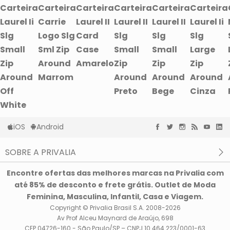
Carteira
Carteira
Carteira
Carteira
Carteira
Carteira
Laurel Ii
Carrie
Laurel II
Laurel II
Laurel II
Laurel Ii
Slg
Logo Slg
Card
Slg
Slg
Slg
Small
Sml Zip
Case
Small
Small
Large
Zip
Around
Amarelo
Zip
Zip
Zip
Around
Marrom
Around
Around
Around
Off
Preto
Bege
Cinza
White
iOS
Android
SOBRE A PRIVALIA
O que é a Privalia?
Encontre ofertas das melhores marcas na Privalia com
Privacidade e Cookies
até 85% de desconto e frete grátis. Outlet de Moda
Condições de uso
Feminina, Masculina, Infantil, Casa e Viagem.
Copyright © Privalia Brasil S.A. 2008-2026
Av Prof Alceu Maynard de Araújo, 698
CEP 04726-160 - São Paulo/SP – CNPJ 10.464.223/0001-63