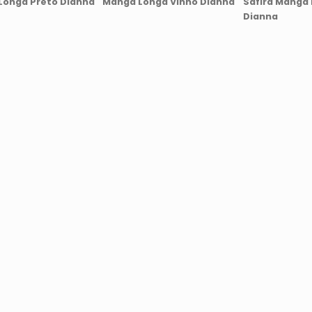
Longa Preto Dianna
Manga Longa Vinho Dianna
Safira Manga
Dianna