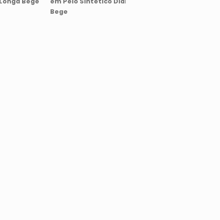
 Longa Bege
em Pelo Sintético Dianna
Em Tweed Dianna B
Bege