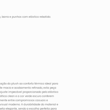
, barra e punhos com elástico rebatido.
cação do plush ao conforto térmico ideal para
te macio e acabamento refinado, esta peça
 ajuste impecável proporcionado pelo elástico
tética clean e a cor verde escuro conferem
cilmente entre compromissos casuais e
isual moderno. A durabilidade do material e
eta elegante, sendo a escolha perfeita para