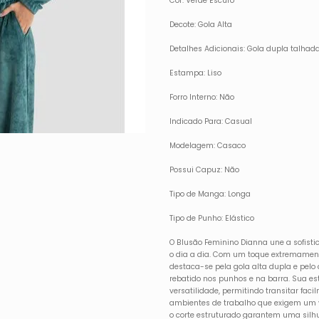
Cor: Verde Escuro
Decote: Gola Alta
Detalhes Adicionais: Gola dupla talhada
Estampa: Liso
Forro Interno: Não
Indicado Para: Casual
Modelagem: Casaco
Possui Capuz: Não
Tipo de Manga: Longa
Tipo de Punho: Elástico
O Blusão Feminino Dianna une a sofisti
o dia a dia. Com um toque extremamen
destaca-se pela gola alta dupla e pelo
rebatido nos punhos e na barra. Sua es
versatilidade, permitindo transitar fa
ambientes de trabalho que exigem um v
o corte estruturado garantem uma silhu