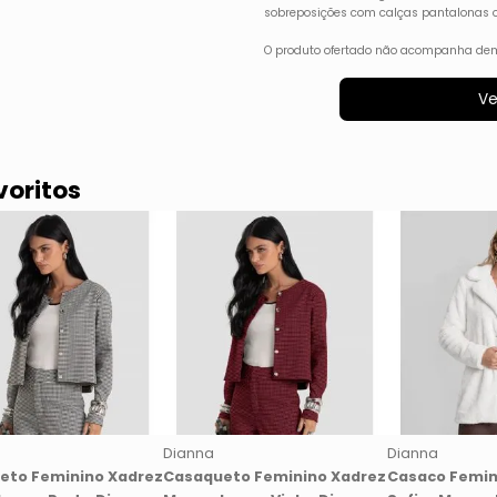
sobreposições com calças pantalonas ou
O produto ofertado não acompanha dem
Ve
voritos
Dianna
Dianna
eto Feminino Xadrez
Casaqueto Feminino Xadrez
Casaco Femin