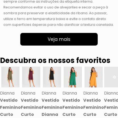
sempre conforme as instruções da etiqueta interna.
Recomendamos evitar o uso de alvejantes e secar a peça à
sombra para preservar a elasticidade da ribana. Ao passar,
utilize o ferro em temperatura baixa e evite o contato direto
com superfícies ásperas para não danificar a textura canelada.
Veja mais
Descubra os nossos favoritos
Dianna
Dianna
Dianna
Dianna
Dianna
Diann
Vestido
Vestido
Vestido
Vestido
Vestido
Vesti
Feminino
Feminino
Feminino
Feminino
Feminino
Femin
Curto
Curto
Dianna
Curto
Curto
Curto