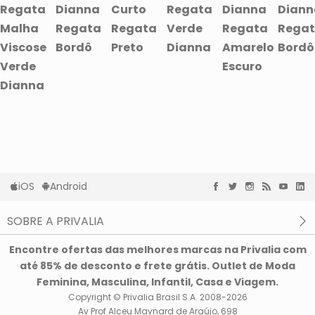
Regata
Dianna
Curto
Regata
Dianna
Diann
Malha
Regata
Regata
Verde
Regata
Rega
Viscose
Bordô
Preto
Dianna
Amarelo
Bordô
Verde
Escuro
Dianna
iOS
Android
SOBRE A PRIVALIA
O que é a Privalia?
Encontre ofertas das melhores marcas na Privalia com
Privacidade e Cookies
até 85% de desconto e frete grátis. Outlet de Moda
Condições de uso
Feminina, Masculina, Infantil, Casa e Viagem.
Copyright © Privalia Brasil S.A. 2008-2026
Av Prof Alceu Maynard de Araújo, 698