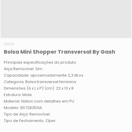
GASH
Bolsa Mini Shopper Transversal By Gash
Principais especificações do produto:
Alça Removível: Sim
Capacidade: aproximadamente 2,3 litros
Categoria: Bolsa transversal feminina
Dimensões (A x L x P) (cm): 22 x 13 x 8
Estrutura: Mole
Material: Náilon com detalhes em PU
Modelo: BS72835GA
Tipo de Alça: Removível
Tipo de Fechamento: Zíper