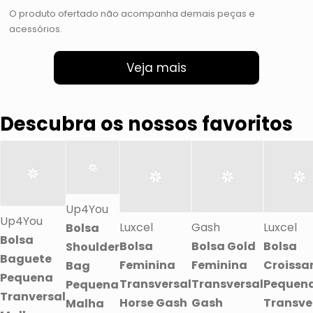
O produto ofertado não acompanha demais peças e
acessórios.
Veja mais
Descubra os nossos favoritos
Up4You
Up4You
Luxcel
Gash
Luxcel
Bolsa
Bolsa
Bolsa
Bolsa Gold
Bolsa
Shoulder
Baguete
Feminina
Feminina
Croissa
Bag
Pequena
Transversal
Transversal
Pequen
Pequena
Tranversal
Horse Gash
Gash
Transve
Malha