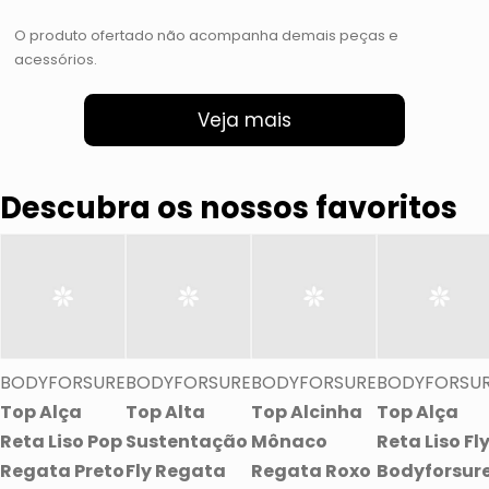
O produto ofertado não acompanha demais peças e
acessórios.
Veja mais
Descubra os nossos favoritos
BODYFORSURE
BODYFORSURE
BODYFORSURE
BODYFORSU
Top Alça
Top Alta
Top Alcinha
Top Alça
Reta Liso Pop
Sustentação
Mônaco
Reta Liso Fl
Regata Preto
Fly Regata
Regata Roxo
Bodyforsur