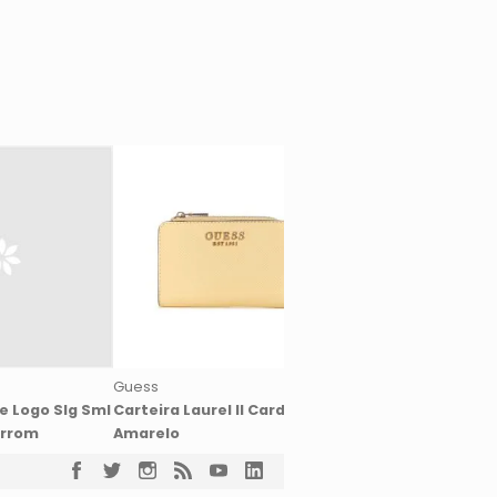
Guess
Guess
ie Logo Slg Sml
Carteira Laurel II Card Case
Carteira Laurel Ii Sl
arrom
Amarelo
Zip Around Cinza