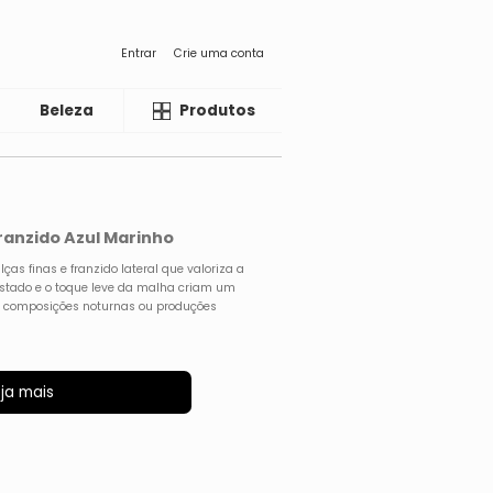
Entrar
Crie uma conta
Beleza
Liquida
Produtos
Franzido Azul Marinho
as finas e franzido lateral que valoriza a
ustado e o toque leve da malha criam um
ra composições noturnas ou produções
ja mais