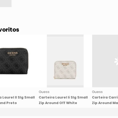
voritos
Guess
Guess
 Laurel II Slg Small
Carteira Laurel Ii Slg Small
Carteira Carr
und Preto
Zip Around Off White
Zip Around M