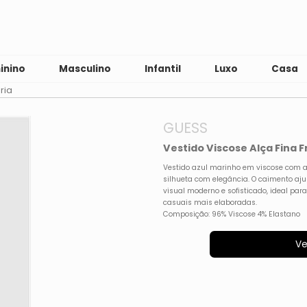
inino
Masculino
Infantil
Luxo
Casa
ria
GUESS
Vestido Viscose Alça Fina 
Vestido azul marinho em viscose com alç
silhueta com elegância. O caimento aj
visual moderno e sofisticado, ideal pa
casuais mais elaboradas.
Composição: 96% Viscose 4% Elastano
Ve