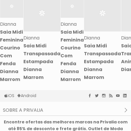
Dianna
Dianna
Saia Midi
Saia Midi
Dianna
Dianna
Dia
Feminina
Feminina
Saia Midi
Saia Midi
Sai
Courino
Courino
Transpassada
Transpassada
Tra
Com
Com
Estampada
Estampada
Ani
Fenda
Fenda
Dianna
Dianna
Dia
Dianna
Dianna
Marrom
Marrom
Marrom
Marrom
iOS
Android
SOBRE A PRIVALIA
O que é a Privalia?
Encontre ofertas das melhores marcas na Privalia com
Privacidade e Cookies
até 85% de desconto e frete grátis. Outlet de Moda