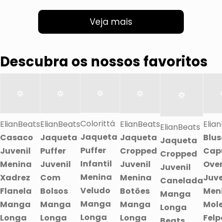
Veja mais
Descubra os nossos favoritos
Colorittá
ElianBeats
ElianBeats
ElianBeats
Elia
ElianBeats
Jaqueta
Casaco
Jaqueta
Jaqueta
Blu
Jaqueta
Puffer
Juvenil
Puffer
Cropped
Cap
Cropped
Infantil
Menina
Juvenil
Juvenil
Over
Juvenil
Menina
Xadrez
Com
Menina
Juve
Canelada
Veludo
Flanela
Bolsos
Botões
Men
Manga
Manga
Manga
Manga
Manga
Mol
Longa
Longa
Longa
Longa
Longa
Fel
Beats