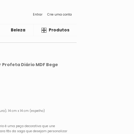
Entrar
Crie uma conta
Beleza
Liquida
Produtos
r Profeta Diário MDF Bege
ra); 14 cm x 14 cm (espelho)
iário é uma peça decorativa que une
 para fãs da saga que desejam personalizar