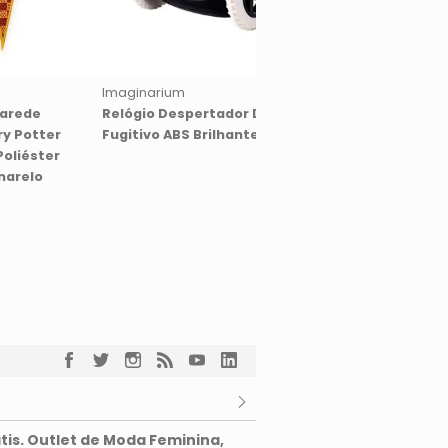
Imaginarium
Imaginarium
Parede
Relógio Despertador Digital
Vaso Arcos Compac
ry Potter
Fugitivo ABS Brilhante Preto
Cerâmica Fosca Am
oliéster
Pastel
marelo
tis. Outlet de Moda Feminina,