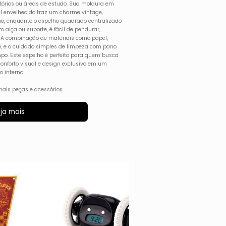
itórios ou áreas de estudo. Sua moldura em
 envelhecido traz um charme vintage,
rio, enquanto o espelho quadrado centralizado
m alça ou suporte, é fácil de pendurar,
. A combinação de materiais como papel,
e, e o cuidado simples de limpeza com pano
po. Este espelho é perfeito para quem busca
conforto visual e design exclusivo em um
o interno.
ais peças e acessórios.
ja mais