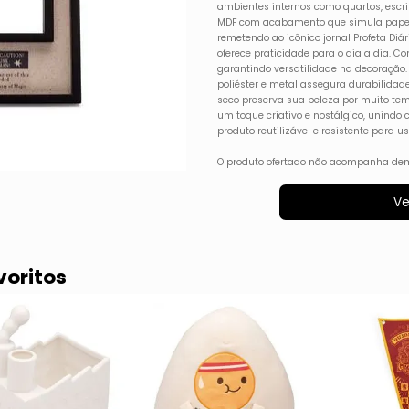
ambientes internos como quartos, escr
MDF com acabamento que simula papel
remetendo ao icônico jornal Profeta Diá
oferece praticidade para o dia a dia. Co
garantindo versatilidade na decoração
poliéster e metal assegura durabilidad
seco preserva sua beleza por muito tem
um toque criativo e nostálgico, unindo 
produto reutilizável e resistente para us
O produto ofertado não acompanha dem
Ve
voritos