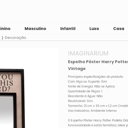
inino
Masculino
Infantil
Luxo
Casa
Decoração
IMAGINARIUM
Espelho Pôster Harry Potte
Vintage
Principais especificações do produto:
Com Alça ou Suporte: Sim
Fonte de Energia: Não se Aplica
Quantidade de Peças: 1
Resistente à Água: Não
Reutilizável: Sim
Tamanho: 21 cm x 30 cm x 1,2 cm (moldu
Uso Indicativo: Ambiente Interno
O Espelho Pôster Harry Potter Profeta D
funcionalidade e estilo temático, ideal