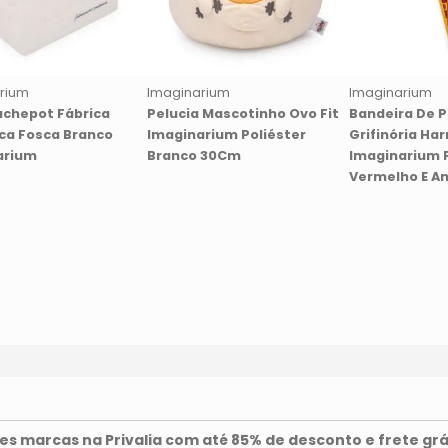
rium
Imaginarium
Imaginarium
achepot Fábrica
Pelucia Mascotinho Ovo Fit
Bandeira De 
ca Fosca Branco
Imaginarium Poliéster
Grifinória Har
arium
Branco 30Cm
Imaginarium P
Vermelho E A
s marcas na Privalia com até 85% de desconto e frete grá