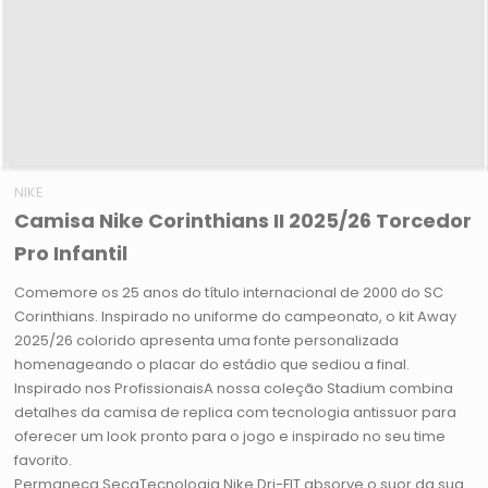
NIKE
Camisa Nike Corinthians II 2025/26 Torcedor
Pro Infantil
Comemore os 25 anos do título internacional de 2000 do SC
Corinthians. Inspirado no uniforme do campeonato, o kit Away
2025/26 colorido apresenta uma fonte personalizada
homenageando o placar do estádio que sediou a final.
Inspirado nos ProfissionaisA nossa coleção Stadium combina
detalhes da camisa de replica com tecnologia antissuor para
oferecer um look pronto para o jogo e inspirado no seu time
favorito.
Permaneça SecaTecnologia Nike Dri-FIT absorve o suor da sua