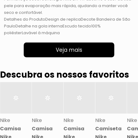
pele para evaporação mais rápida, ajudando a manter você
seco e confortável.
Detalhes do ProdutoDesign de replicaDecote Bandeira de São
PauloDetalhe na gola internaEscudo tecido100%
poliésterLavável à máquina
Veja mais
Descubra os nossos favoritos
Nike
Nike
Nike
Nike
Nike
Camisa
Camisa
Camisa
Camiseta
Cam
Nike
Nike
Nike
Nike
Nik