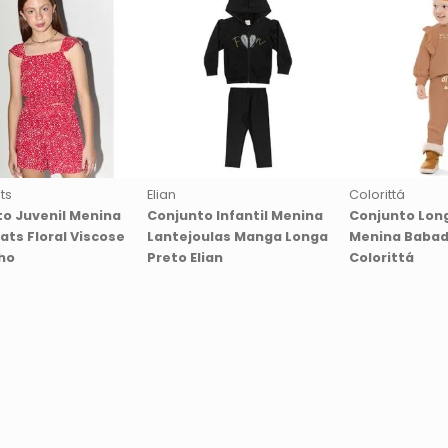
ts
Elian
Colorittá
o Juvenil Menina
Conjunto Infantil Menina
Conjunto Long
eats Floral Viscose
Lantejoulas Manga Longa
Menina Baba
ho
Preto Elian
Colorittá