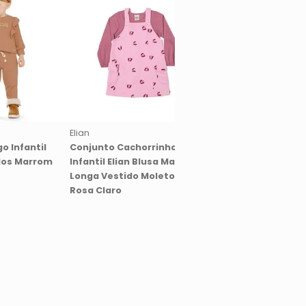
Elian
Elian
o Infantil
Conjunto Cachorrinhos
Conjunto Infantil M
dos Marrom
Infantil Elian Blusa Manga
Manga Longa Molec
Longa Vestido Moletom
Felpado Floral Elian
Rosa Claro