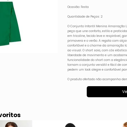
Ocasião: Festa
Quantidade de Peças: 2
O Conjunto Infantil Menina Amarração L
peça que une conforto, estilo e pratici
em tricoline, tecido leve e respirável, g
primavera e o verão. A regata com alças
confortável e o charme da amarração l
ao visual. O short saia, com cós elástic
liberdade de movimento e um acabamen
funcionalidade do short com a elegância
tornam o conjunto versátil e fácil de co
pedem um look alegre e confortável pa
O produto ofertado não acompanha dem
Ve
voritos