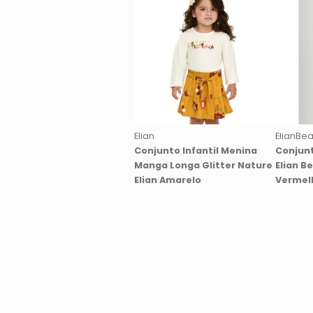
Elian
ElianBea
Conjunto Infantil Menina
Conjunt
Manga Longa Glitter Nature
Elian B
Elian Amarelo
Vermel