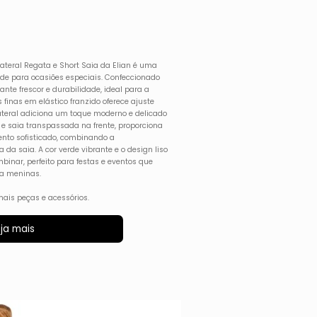
ateral Regata e Short Saia da Elian é uma
dade para ocasiões especiais. Confeccionado
arante frescor e durabilidade, ideal para a
 finas em elástico franzido oferece ajuste
ateral adiciona um toque moderno e delicado
o e saia transpassada na frente, proporciona
to sofisticado, combinando a
 da saia. A cor verde vibrante e o design liso
mbinar, perfeito para festas e eventos que
ra meninas.
ais peças e acessórios.
ja mais