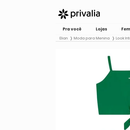
Pra você
Lojas
Fem
Elian
Moda para Menina
Look Int