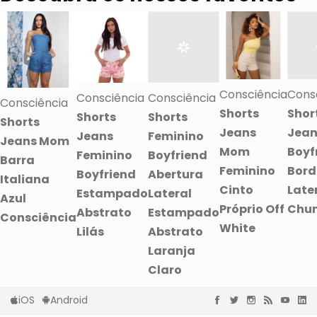
Consciência
Cons
Consciência
Consciência
Consciência
Shorts
Shor
Shorts
Shorts
Shorts
Jeans
Jean
Jeans
Feminino
Jeans Mom
Mom
Boyf
Feminino
Boyfriend
Barra
Feminino
Bor
Boyfriend
Abertura
Italiana
Cinto
Late
Estampado
Lateral
Azul
Próprio Off
Chu
Abstrato
Estampado
Consciência
White
Lilás
Abstrato
Laranja
Claro
iOS
Android