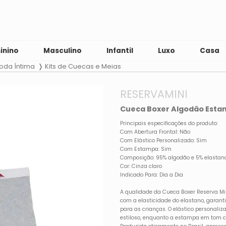
inino
Masculino
Infantil
Luxo
Casa
oda Íntima
Kits de Cuecas e Meias
RESERVAMINI
Cueca Boxer Algodão Estam
Principais especificações do produto:
Com Abertura Frontal: Não
Com Elástico Personalizado: Sim
Com Estampa: Sim
Composição: 95% algodão e 5% elastan
Cor: Cinza claro
Indicado Para: Dia a Dia
A qualidade da Cueca Boxer Reserva Mi
com a elasticidade do elastano, garanti
para as crianças. O elástico personali
estiloso, enquanto a estampa em tom ci