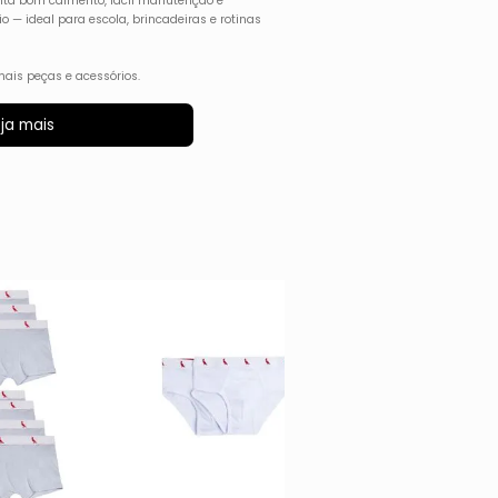
enta bom caimento, fácil manutenção e
 — ideal para escola, brincadeiras e rotinas
ais peças e acessórios.
ja mais