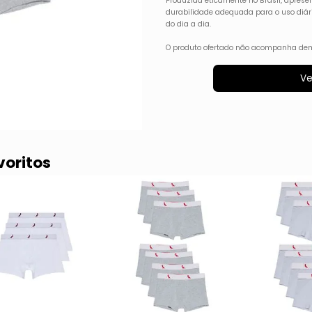
Produzida eticamente no Brasil, apres
durabilidade adequada para o uso diário
do dia a dia.
O produto ofertado não acompanha dem
Ve
voritos