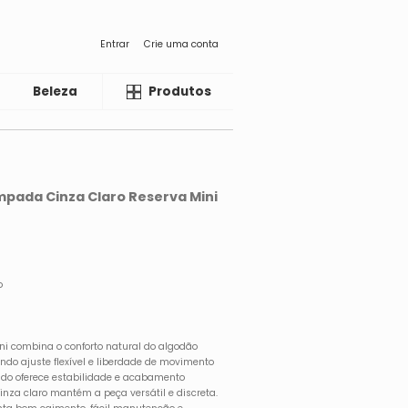
Entrar
Crie uma conta
Beleza
Liquida
Produtos
pada Cinza Claro Reserva Mini
o
ni combina o conforto natural do algodão
ndo ajuste flexível e liberdade de movimento
zado oferece estabilidade e acabamento
nza claro mantém a peça versátil e discreta.