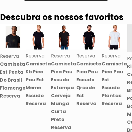
Descubra os nossos favoritos
Reserva
Reserva
Reserva
Reserva
Reserva
R
Camiseta
Camiseta
Camiseta
Camiseta
Camiseta
Ki
Sb Pica
Pica Pau
Pica Pau
Pica Pau
Est Penta
C
Pau Est
Escudo
Escudo
Est
Do Brasil
R
Meme
Estampa
Qrcode
Escudo
Flamengo
B
Escudo
Cerveja
Est
Plantas
Reserva
P
Reserva
Manga
Reserva
Reserva
B
Curta
M
Preto
C
Reserva
B