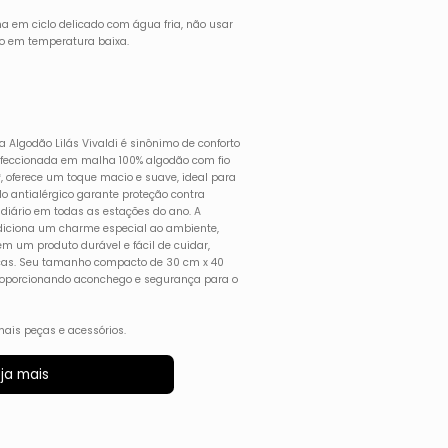
a em ciclo delicado com água fria, não usar
rro em temperatura baixa.
Algodão Lilás Vivaldi é sinônimo de conforto
nfeccionada em malha 100% algodão com fio
 oferece um toque macio e suave, ideal para
do antialérgico garante proteção contra
o diário em todas as estações do ano. A
iciona um charme especial ao ambiente,
m um produto durável e fácil de cuidar,
icas. Seu tamanho compacto de 30 cm x 40
 proporcionando aconchego e segurança para o
ais peças e acessórios.
ja mais