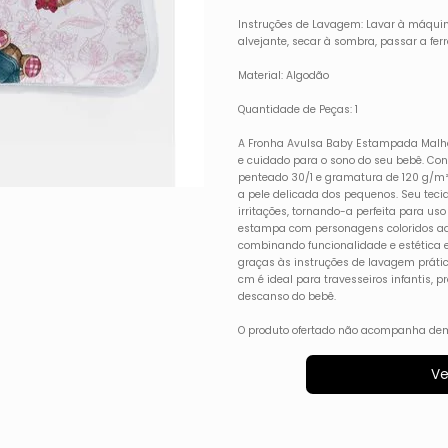
Instruções de Lavagem: Lavar à máquin
alvejante, secar à sombra, passar a fe
Material: Algodão
Quantidade de Peças: 1
A Fronha Avulsa Baby Estampada Malha 
e cuidado para o sono do seu bebê. Co
penteado 30/1 e gramatura de 120 g/m²,
a pele delicada dos pequenos. Seu teci
irritações, tornando-a perfeita para us
estampa com personagens coloridos ad
combinando funcionalidade e estética e
graças às instruções de lavagem prát
cm é ideal para travesseiros infantis,
descanso do bebê.
O produto ofertado não acompanha dem
Ve