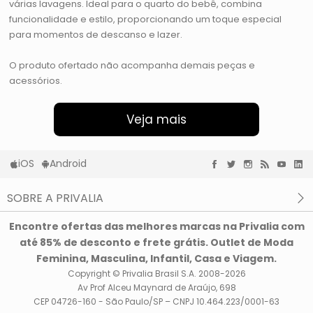
várias lavagens. Ideal para o quarto do bebê, combina
funcionalidade e estilo, proporcionando um toque especial
para momentos de descanso e lazer.
O produto ofertado não acompanha demais peças e
acessórios.
Veja mais
iOS
Android
SOBRE A PRIVALIA
O que é a Privalia?
Encontre ofertas das melhores marcas na Privalia com
Privacidade e Cookies
até 85% de desconto e frete grátis. Outlet de Moda
Condições de uso
Feminina, Masculina, Infantil, Casa e Viagem.
Copyright © Privalia Brasil S.A. 2008-2026
Av Prof Alceu Maynard de Araújo, 698
CEP 04726-160 - São Paulo/SP – CNPJ 10.464.223/0001-63