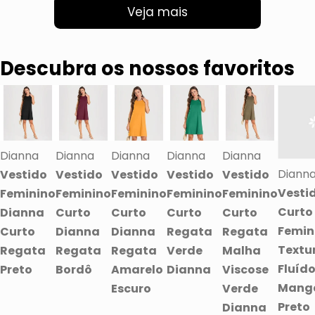
Veja mais
Descubra os nossos favoritos
Dianna
Dianna
Dianna
Dianna
Dianna
Diann
Vestido
Vestido
Vestido
Vestido
Vestido
Vesti
Feminino
Feminino
Feminino
Feminino
Feminino
Curto
Dianna
Curto
Curto
Curto
Curto
Femin
Curto
Dianna
Dianna
Regata
Regata
Textu
Regata
Regata
Regata
Verde
Malha
Fluíd
Preto
Bordô
Amarelo
Dianna
Viscose
Mang
Escuro
Verde
Preto
Dianna