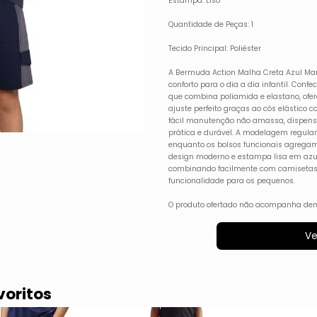
Estampa: Liso
Quantidade de Peças: 1
Tecido Principal: Poliéster
A Bermuda Action Malha Creta Azul Mar
conforto para o dia a dia infantil. Con
que combina poliamida e elastano, ofe
ajuste perfeito graças ao cós elástico
fácil manutenção não amassa, dispensa
prática e durável. A modelagem regular
enquanto os bolsos funcionais agregam
design moderno e estampa lisa em azul
combinando facilmente com camisetas, 
funcionalidade para os pequenos.
O produto ofertado não acompanha dem
Ve
voritos