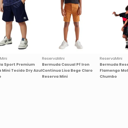
Mini
ReservaMini
ReservaMini
a Sport Premium
Bermuda Casual Pf Iron
Bermuda Rese
 Mini Tecido Dry Azul
Continua Lisa Bege Claro
Flamengo Mol
o
Reserva Mini
Chumbo