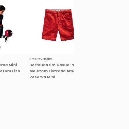
ReservaMini
ReservaMini
rva Mini
Bermuda Sm Casual Nova
Bermuda Reserva Mi
etom Liso
Moletom Listrada Amarelo
Pockets Sarja Chu
Reserva Mini