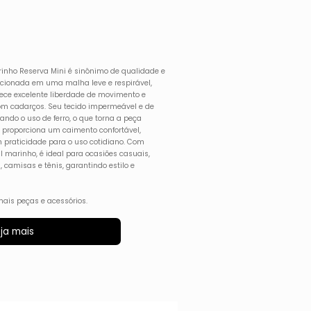
inho Reserva Mini é sinônimo de qualidade e
feccionada em uma malha leve e respirável,
rece excelente liberdade de movimento e
 com cadarços. Seu tecido impermeável e de
ndo o uso de ferro, o que torna a peça
 proporciona um caimento confortável,
 praticidade para o uso cotidiano. Com
 marinho, é ideal para ocasiões casuais,
camisas e tênis, garantindo estilo e
ais peças e acessórios.
ja mais