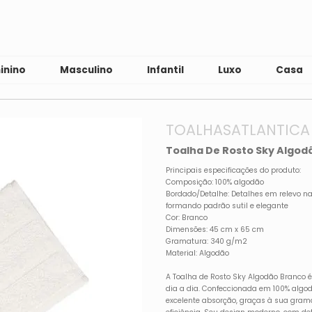
inino
Masculino
Infantil
Luxo
Casa
TOALHASATLANTICA
Toalha De Rosto Sky Algo
Principais especificações do produto:
Composição: 100% algodão
Bordado/Detalhe: Detalhes em relevo n
formando padrão sutil e elegante
Cor: Branco
Dimensões: 45 cm x 65 cm
Gramatura: 340 g/m2
Material: Algodão
A Toalha de Rosto Sky Algodão Branco é
dia a dia. Confeccionada em 100% algo
excelente absorção, graças à sua grama