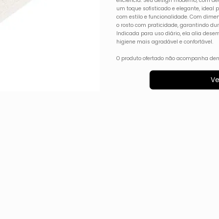
eficiência. Seu design moderno, com de
um toque sofisticado e elegante, idea
com estilo e funcionalidade. Com dimen
o rosto com praticidade, garantindo d
Indicada para uso diário, ela alia dese
higiene mais agradável e confortável.
O produto ofertado não acompanha dem
Ve