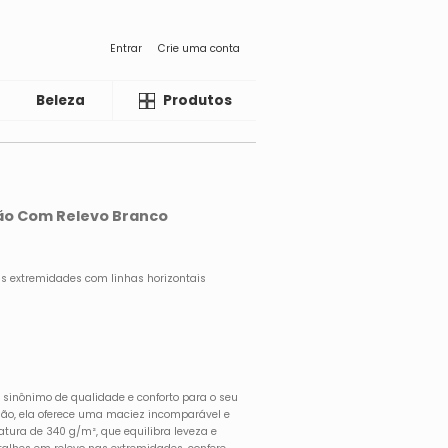
Entrar
Crie uma conta
Beleza
Liquida
Produtos
dão Com Relevo Branco
as extremidades com linhas horizontais
 sinônimo de qualidade e conforto para o seu
dão, ela oferece uma maciez incomparável e
tura de 340 g/m², que equilibra leveza e