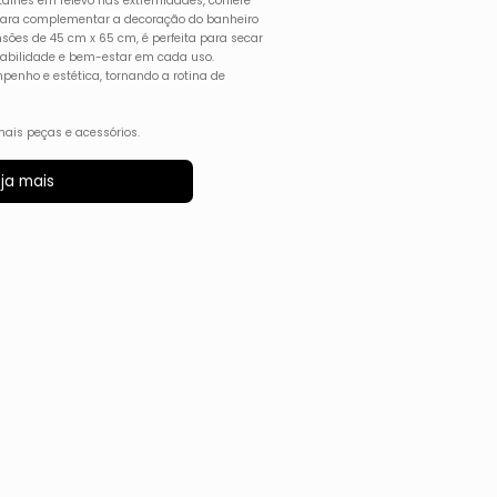
talhes em relevo nas extremidades, confere
l para complementar a decoração do banheiro
sões de 45 cm x 65 cm, é perfeita para secar
urabilidade e bem-estar em cada uso.
mpenho e estética, tornando a rotina de
ais peças e acessórios.
ja mais