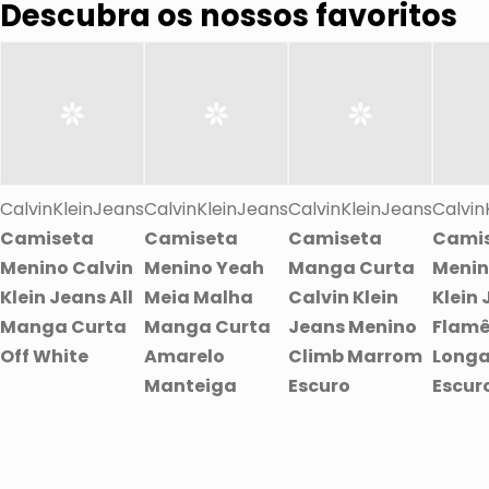
Descubra os nossos favoritos
CalvinKleinJeans
CalvinKleinJeans
CalvinKleinJeans
Calvin
Camiseta
Camiseta
Camiseta
Cami
Menino Calvin
Menino Yeah
Manga Curta
Menin
Klein Jeans All
Meia Malha
Calvin Klein
Klein
Manga Curta
Manga Curta
Jeans Menino
Flam
Off White
Amarelo
Climb Marrom
Longa
Manteiga
Escuro
Escur