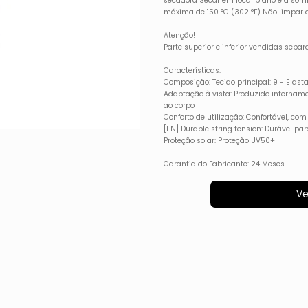
secadora Secar em local plano e à so
máxima de 150 °C (302 °F) Não limpar 
Atenção!
Parte superior e inferior vendidas sep
Características:
Composição: Tecido principal: 9 - Elasta
Adaptação à vista: Produzido internam
ao corpo
Conforto de utilização: Confortável, com
[EN] Durable string tension: Durável pa
Proteção solar: Proteção UV50+
Garantia do Fabricante: 24 Meses
Ve