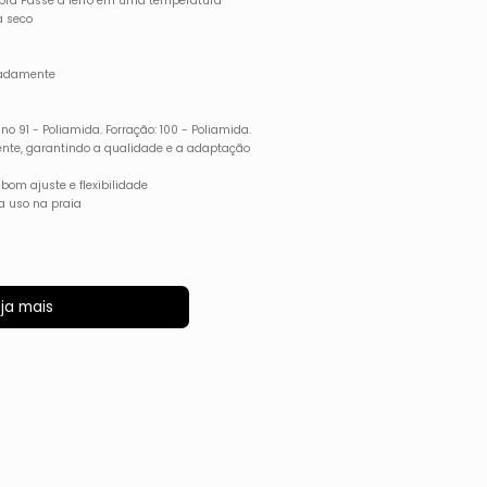
mbra Passe a ferro em uma temperatura
a seco
aradamente
no 91 - Poliamida. Forração: 100 - Poliamida.
ente, garantindo a qualidade e a adaptação
 bom ajuste e flexibilidade
ra uso na praia
ja mais