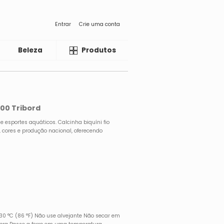
Entrar
Crie uma conta
Beleza
Liquida
Produtos
100 Tribord
e esportes aquáticos. Calcinha biquíni fio
 cores e produção nacional, oferecendo
 °C (86 °F) Não use alvejante Não secar em