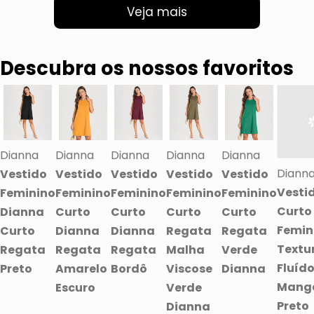
Veja mais
Descubra os nossos favoritos
Dianna
Dianna
Dianna
Dianna
Dianna
Diann
Vestido
Vestido
Vestido
Vestido
Vestido
Vesti
Feminino
Feminino
Feminino
Feminino
Feminino
Curto
Dianna
Curto
Curto
Curto
Curto
Femin
Curto
Dianna
Dianna
Regata
Regata
Textu
Regata
Regata
Regata
Malha
Verde
Fluíd
Preto
Amarelo
Bordô
Viscose
Dianna
Mang
Escuro
Verde
Preto
Dianna