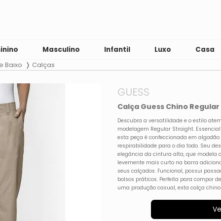
inino
Masculino
Infantil
Luxo
Casa
e Baixo
Calças
GUESS
Calça Guess Chino Regular
Descubra a versatilidade e o estilo at
modelagem Regular Straight. Essencia
esta peça é confeccionada em algodão m
respirabilidade para o dia todo. Seu d
elegância da cintura alta, que modela 
levemente mais curto na barra adicion
seus calçados. Funcional, possui passad
bolsos práticos. Perfeita para compor de
uma produção casual, esta calça chino é
Ve