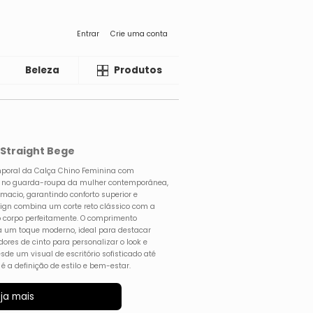
Entrar
Crie uma conta
Beleza
Liquida
Produtos
 Straight Bege
emporal da Calça Chino Feminina com
l no guarda-roupa da mulher contemporânea,
acio, garantindo conforto superior e
esign combina um corte reto clássico com a
o corpo perfeitamente. O comprimento
a um toque moderno, ideal para destacar
ores de cinto para personalizar o look e
sde um visual de escritório sofisticado até
 a definição de estilo e bem-estar.
ja mais