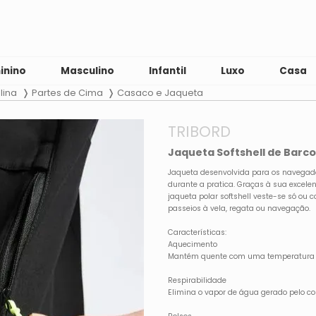
inino
Masculino
Infantil
Luxo
Casa
lina
Partes de Cima
Casaco e Jaqueta
TRIBORD
Jaqueta Softshell de Barco
Jaqueta desenvolvida para os navegado
durante a pratica. Graças à sua excele
jaqueta polar softshell veste-se só ou
passeios à vela, regata ou navegação.
Características:
Aquecimento
Mantém quente com uma temperatura se
Respirabilidade
Elimina o vapor de água gerado pelo co