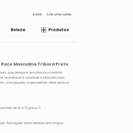
Entrar
Crie uma conta
Beleza
Liquida
Produtos
 Race Masculina Tribord Preto
res, que desejam resistência e conforto
nte resistência à umidade e abrasão, esta
 com uma jaqueta impermeável. Ideal para os
ntida de 10 a 13 graus C.
rpo. Aplicações leves debaixo dos braços.