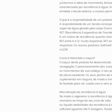
juntarmos a ideia de movimento, temos 
caracterizado por resistência à água. 
embebe o tecido exterior, o casaco per
O que é a respirabilidade de um produt
A respirabilidade de um tecido corresp
vapor de água gerado pelo corpo (trans
RET (Resistência Evaporativa de Trans
é um índice de resistência, quanto mais 
RET entre 6 e 12: muito respirável, RET en
respirável. Os nossos produtos Softshe
m2/W.
Como é fabricado o capuz?
O capuz deste produto foi desenvolvido
navegação. O posicionamento das sua
os movimentos da sua cabeça. O seu p
de altura excelente. Os seus pontos de
suplementar em largura, de modo a limit
foi testado para ser usado com e sem 
Manutenção da resistência à água
De modo a regenerar a resistência à á
vestuário ao longo do seu ciclo de vida
ou líquido reabilitador da resistência à
softshell aguenta até 5 lavagens. Post