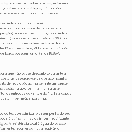
a água a deslizar sobre o tecido, fenômeno
Graças à resistência à água, a água não
manece leve e seca mais rapidamente.
o e o índice RET que a mede?
onde à sua capacidade de deixar escapar o
piração). Pode ser medida graças ao índice
ferência) que se exprime em PAa m2/W. O RET
baixo for mais respirável será o vestuário.
tre 12 e 20: respirável, RET superior a 20: não
ll de barco possuem uma RET de 18,85Pa
 para que não cause desconforto durante a
s costuras assegura-se de que acompanha
onto de regulação acima permite um ajuste
 regulação na gola permitem um ajuste
ar as entradas do vento e do frio. Este capuz
jaqueta impermeável por cima.
gua do tecido e otimizar o desempenho do seu
, poderá utilizar um spray impermeabilizante
 água. A resistência total à água do casaco
eriormente, recomendamos a reativá-la