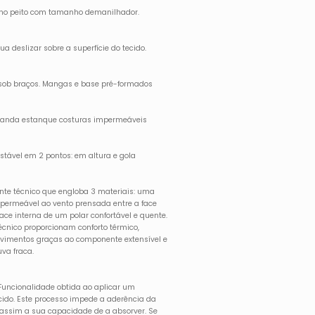
1 no peito com tamanho demanilhador.
a deslizar sobre a superfície do tecido.
is sob braços. Mangas e base pré-formados
 Banda estanque costuras impermeáveis
stável em 2 pontos: em altura e gola
ente técnico que engloba 3 materiais: uma
permeável ao vento prensada entre a face
face interna de um polar confortável e quente.
écnico proporcionam conforto térmico,
movimentos graças ao componente extensível e
va fraca.
uncionalidade obtida ao aplicar um
cido. Este processo impede a aderência da
o assim a sua capacidade de a absorver. Se