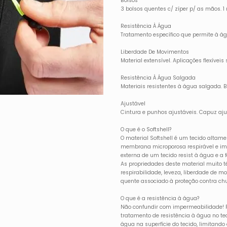
Bolsos
3 bolsos quentes c/ zíper p/ as mãos. 
Resistência À Água
Tratamento específico que permite à águ
Liberdade De Movimentos
Material extensível. Aplicações flexíve
Resistência À Água Salgada
Materiais resistentes à água salgada.
Ajustável
Cintura e punhos ajustáveis. Capuz aju
O que é o Softshell?
O material Softshell é um tecido altam
membrana microporosa respirável e im
externa de um tecido resist à água e a 
As propriedades deste material muito t
respirabilidade, leveza, liberdade de 
quente associado à proteção contra chu
O que é a resistência à água?
Não confundir com impermeabilidade! F
tratamento de resistência à água no te
água na superfície do tecido, limitand