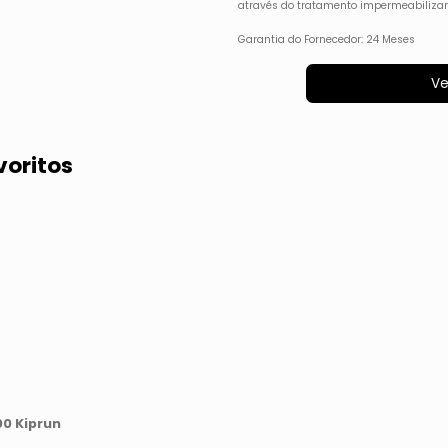
através do tratamento impermeabiliza
Garantia do Fornecedor: 24 Meses
Ve
voritos
00 Kiprun