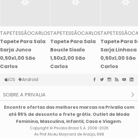
TAPETESSÃOCARLOS
TAPETESSÃOCARLOS
TAPETESSÃOC
Tapete Para Sala
Tapete Para Sala
Tapete Para S
Sarja Junco
Boucle Sisalo
Sarja Linhaca
0,50x1,00 São
1,50x2,00 São
0,50x1,00 São
Carlos
Carlos
Carlos
iOS
Android
SOBRE A PRIVALIA
O que é a Privalia?
Encontre ofertas das melhores marcas na Privalia com
Privacidade e Cookies
até 85% de desconto e frete grátis. Outlet de Moda
Condições de uso
Feminina, Masculina, Infantil, Casa e Viagem.
Copyright © Privalia Brasil S.A. 2008-2026
Av Prof Alceu Maynard de Araújo, 698