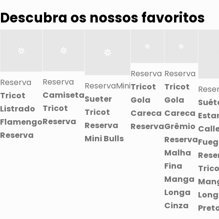
Descubra os nossos favoritos
Reserva
Reserva
Reserva
Reserva
ReservaMini
Tricot
Tricot
Rese
Camiseta
Tricot
Sueter
Gola
Gola
Suét
Tricot
Listrado
Tricot
Careca
Careca
Est
Reserva
Flamengo
Reserva
Reserva
Grêmio
Call
Reserva
Mini Bulls
Reserva
Fueg
Malha
Rese
Fina
Tric
Manga
Man
Longa
Lon
Cinza
Pret